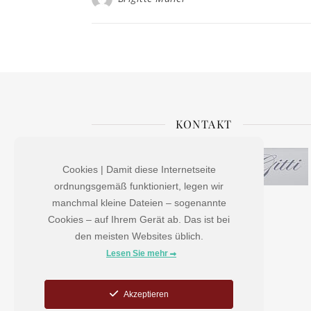
KONTAKT
Cookies | Damit diese Internetseite
ordnungsgemäß funktioniert, legen wir
manchmal kleine Dateien – sogenannte
Brigitte Müller
Cookies – auf Ihrem Gerät ab. Das ist bei
Elferweg 17
den meisten Websites üblich.
A-6167 Neustift
Lesen Sie mehr
Tel: +43 (0) 5226 3215
Mobil: +43 (0) 650 9889622
Akzeptieren
Fax: +43 (0) 5226 3215