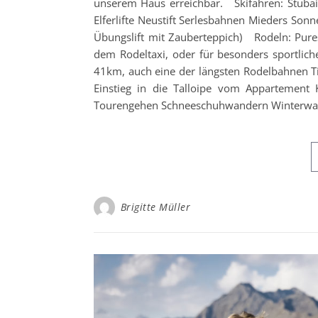
unserem Haus erreichbar. Skifahren: Stubaie
Elferlifte Neustift Serlesbahnen Mieders Sonne
Übungslift mit Zauberteppich) Rodeln: Pures
dem Rodeltaxi, oder für besonders sportlic
41km, auch eine der längsten Rodelbahnen Tir
Einstieg in die Talloipe vom Appartement K
Tourengehen Schneeschuhwandern Winterw
Brigitte Müller