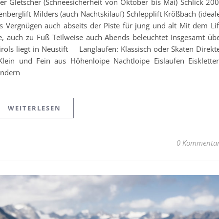
r Gletscher (Schneesicherheit von Oktober bis Mai) Schlick 20
nberglift Milders (auch Nachtskilauf) Schlepplift Krößbach (ideal
 Vergnügen auch abseits der Piste für jung und alt Mit dem Lif
he, auch zu Fuß Teilweise auch Abends beleuchtet Insgesamt üb
ols liegt in Neustift Langlaufen: Klassisch oder Skaten Direkt
lein und Fein aus Höhenloipe Nachtloipe Eislaufen Eisklette
andern
WEITERLESEN
0 Kommenta