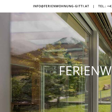
INFO@FERIENWOHNUNG-GITTI.AT
|
TEL.: +4
FERIENW