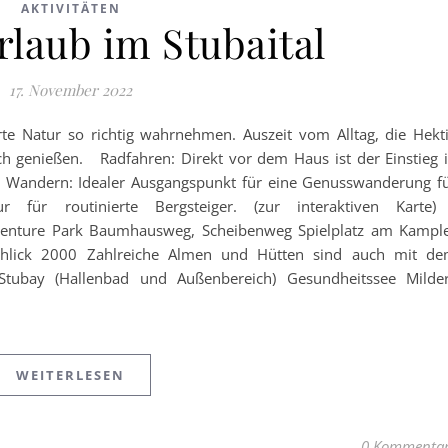
AKTIVITÄTEN
aub im Stubaital
17. November 2022
te Natur so richtig wahrnehmen. Auszeit vom Alltag, die Hekt
h genießen. Radfahren: Direkt vor dem Haus ist der Einstieg 
e) Wandern: Idealer Ausgangspunkt für eine Genusswanderung f
r für routinierte Bergsteiger. (zur interaktiven Kart
venture Park Baumhausweg, Scheibenweg Spielplatz am Kampl
Schlick 2000 Zahlreiche Almen und Hütten sind auch mit d
tubay (Hallenbad und Außenbereich) Gesundheitssee Milde
WEITERLESEN
0 Kommenta