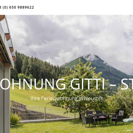
3 (0) 650 9889622
OHNUNG GITTI – S
Ihre Ferienwohnung in Neustift