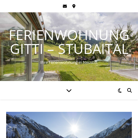
FERIENWOHNUNG
GITTI – STUBAITAL
Ihre Ferienwohnung in Neustift