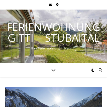
FERIENWOHNUNG
GITTI – STUBAITAL
Ihre Ferienwohnung in Neustift