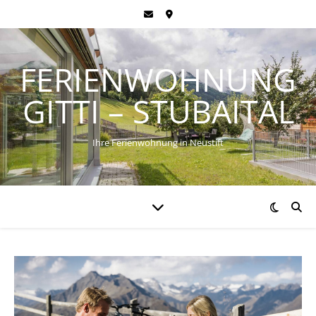
FERIENWOHNUNG
GITTI – STUBAITAL
Ihre Ferienwohnung in Neustift